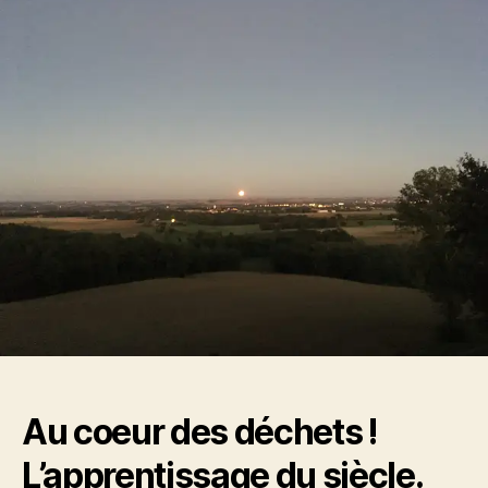
des
déchets !
L’apprentissage
du
siècle
–
la
responsabilité
Au coeur des déchets !
L’apprentissage du siècle.