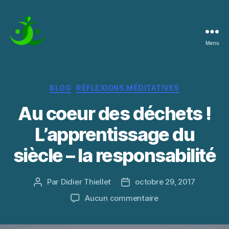
Menu
La
Pratique
de
l'Instant
Catégories
BLOG
RÉFLEXIONS MÉDITATIVES
Au coeur des déchets !
L’apprentissage du
siècle – la responsabilité
Par
Didier Thiellet
octobre 29, 2017
Auteur
Date
de
de
sur
Aucun commentaire
l’article
l’article
Au
coeur