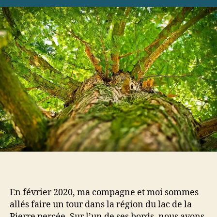
aux
arbres
–
documentaire
de
la
première
journée
En février 2020, ma compagne et moi sommes
allés faire un tour dans la région du lac de la
Pierre percée. Sur l’un de ses bords, nous avons