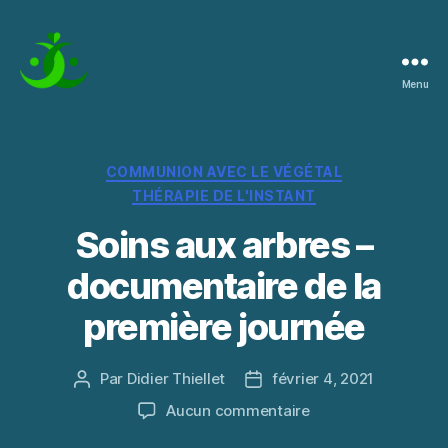
Menu
La
Pratique
de
l'Instant
Catégories
COMMUNION AVEC LE VÉGÉTAL
THÉRAPIE DE L'INSTANT
Soins aux arbres –
documentaire de la
première journée
Par
Didier Thiellet
février 4, 2021
Auteur
Date
de
de
sur
Aucun commentaire
l’article
l’article
Soins