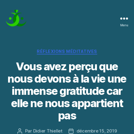
Menu
La
Pratique
de
l'Instant
Catégories
RÉFLEXIONS MÉDITATIVES
Vous avez perçu que
nous devons à la vie une
immense gratitude car
elle ne nous appartient
pas
Par
Didier Thiellet
décembre 15, 2019
Auteur
Date