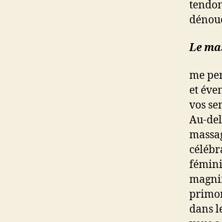
tendon
dénoue
Le ma
me per
et éve
vos se
Au-del
massag
célébr
fémini
magnif
primord
dans l