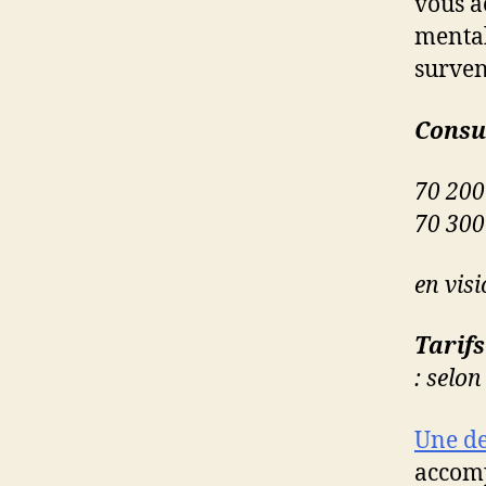
vous a
mental
surven
Consul
70 20
70 30
en visi
Tarifs
: selo
Une d
accomp