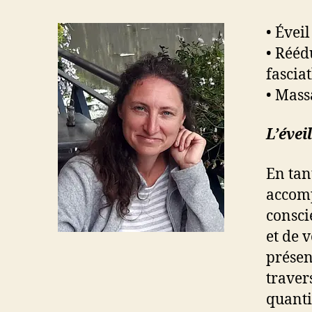
• Évei
• Rééd
fascia
• Mass
L’é
vei
En tan
accomp
consci
et de 
présenc
traver
quanti