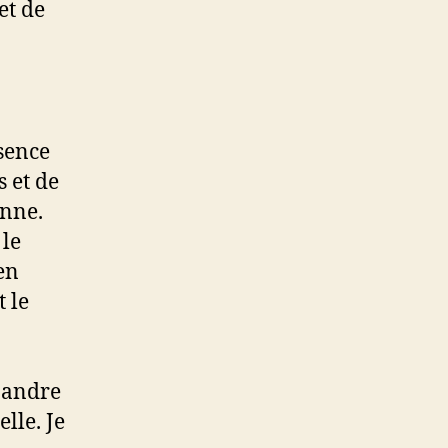
et de
sence
 et de
onne.
 le
en
t le
épandre
lle. Je