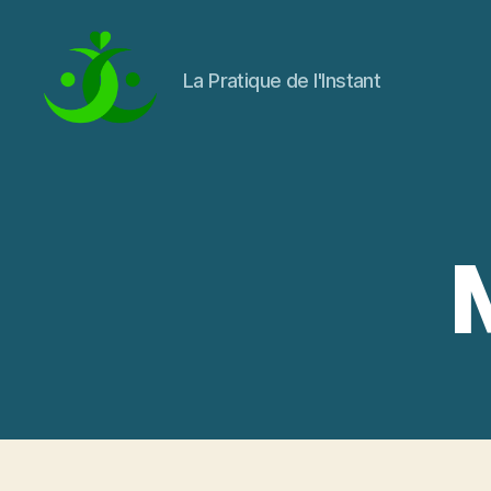
La Pratique de l'Instant
La
Pratique
de
l'Instant
M