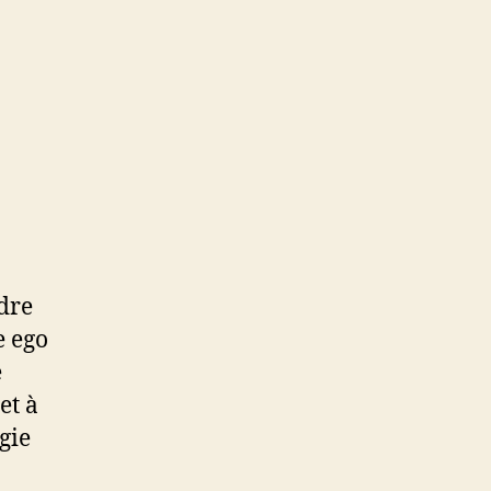
dre
e ego
e
et à
gie