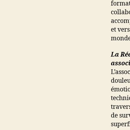
format
collab
accomp
et ver
monde
La R
é
assoc
L’asso
douleu
émotio
techni
travers
de sur
superf