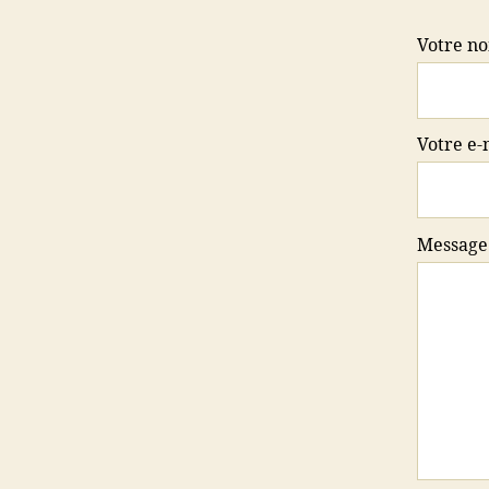
Votre n
Votre e-
Messag