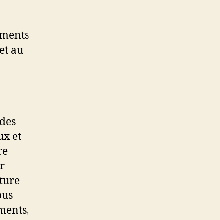
ements
et au
 des
ux et
re
r
cture
ous
aments,