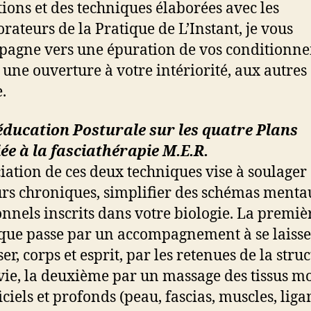
ions et des techniques élaborées avec les
orateurs de la Pratique de L’Instant, je vous
agne vers une épuration de vos conditionn
s une ouverture à votre intériorité, aux autres 
.
é
ducation Posturale sur les quatre Plans
i
é
e à la fasciath
é
rapie M.E.R.
ciation de ces deux techniques vise à soulager
rs chroniques, simplifier des schémas menta
nnels inscrits dans votre biologie. La premiè
que passe par un accompagnement à se laisse
er, corps et esprit, par les retenues de la stru
vie, la deuxième par un massage des tissus m
iciels et profonds (peau, fascias, muscles, lig