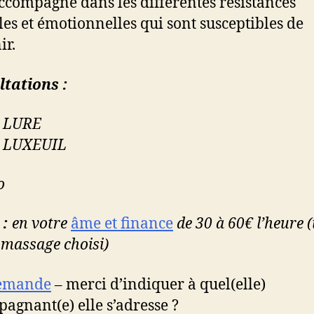
ccompagne dans les différentes résistances
es et émotionnelles qui sont susceptibles de
ir.
tations :
0 LURE
0 LUXEUIL
o
 :
en votre
âme et finance
de
30 à 60€ l’heure 
n massage choisi)
emande
– merci d’indiquer à quel(elle)
agnant(e) elle s’adresse ?