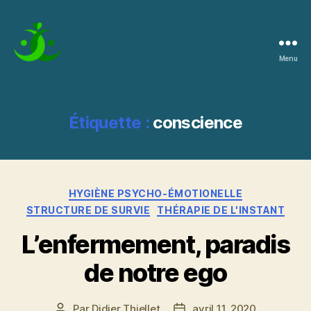
Menu
La
Pratique
de
l'Instant
Étiquette :
conscience
Catégories
HYGIÈNE PSYCHO-ÉMOTIONELLE
STRUCTURE DE SURVIE
THÉRAPIE DE L'INSTANT
L’enfermement, paradis
de notre ego
Par
Didier Thiellet
avril 11, 2020
Auteur
Date