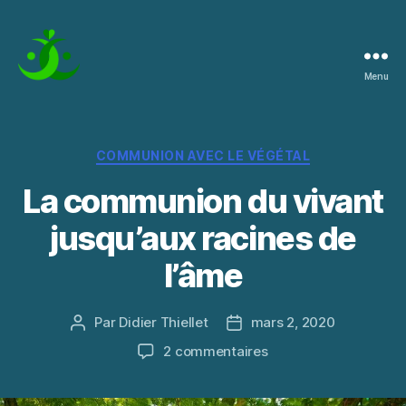
Menu
La
Pratique
de
l'Instant
Catégories
COMMUNION AVEC LE VÉGÉTAL
La communion du vivant
jusqu’aux racines de
l’âme
Par
Didier Thiellet
mars 2, 2020
Auteur
Date
de
de
sur
2 commentaires
l’article
l’article
La
communion