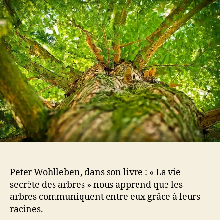
du
vivant
jusqu’aux
racines
de
l’âme
Peter Wohlleben, dans son livre : « La vie
secrète des arbres » nous apprend que les
arbres communiquent entre eux grâce à leurs
racines.