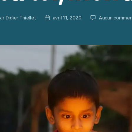
Par
Didier Thiellet
avril 11, 2020
Aucun commen
eur
Date
de
ticle
l’article