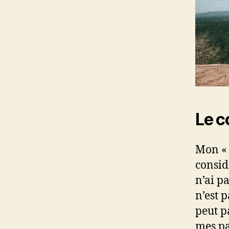
Le c
Mon « J
consid
n’ai pa
n’est 
peut p
mes pa