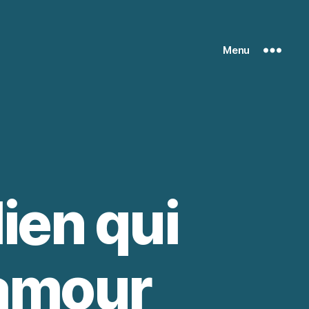
Menu
ien qui
 amour