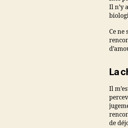
Il n’y
biolog
Ce ne 
rencon
d’amou
La c
Il m’es
percev
jugeme
rencon
de déj