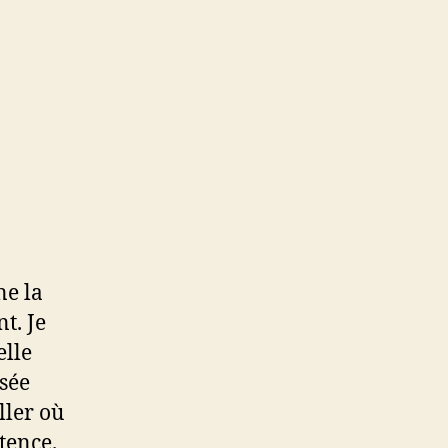
ne la
t. Je
elle
sée
ller où
tence.