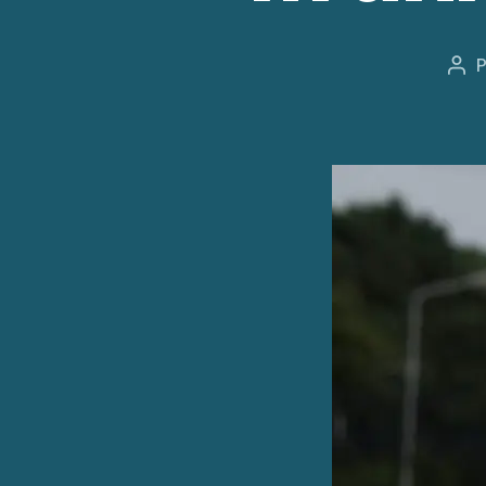
Aut
de
l’ar