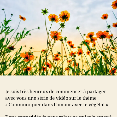
dossier
communiquer
avec
les
plantes
dans
l’amour
Je suis très heureux de commencer à partager
avec vous une série de vidéo sur le thème
« Communiquer dans l’amour avec le végétal ».