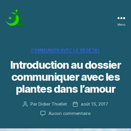
Menu
La
Pratique
de
l'Instant
Catégories
COMMUNION AVEC LE VÉGÉTAL
Introduction au dossier
communiquer avec les
plantes dans l’amour
Par
Didier Thiellet
août 15, 2017
Auteur
Date
de
de
sur
Aucun commentaire
l’article
l’article
Introduction
au