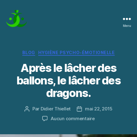
Menu
La
Pratique
de
l'Instant
Catégories
BLOG
HYGIÈNE PSYCHO-ÉMOTIONELLE
Après le lâcher des
ballons, le lâcher des
dragons.
Par
Didier Thiellet
mai 22, 2015
Auteur
Date
de
de
sur
Aucun commentaire
l’article
l’article
Après
le